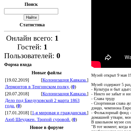
Поиск
Статистика
Онлайн всего:
1
Гостей:
1
Пользователей:
0
Форма входа
Новые файлы
Музей открыт 9 мая 1
[19.02.2019]
[
Колонизация Кавказа.
]
Музей содержит 5 раз
Лермонтов в Тенгинском полку.
(
0
)
- Культура и быт ады
[20.07.2018]
[
Колонизация Кавказа.
]
- Никто не забыт и ни
- Слава труду
Дело под Бжедуховской 2 марта 1863
- Спортивная слава ау
года.
(
0
)
дзюдо, чемпиона Евр
[17.01.2018]
[
1-я мировая и гражданская.
]
- Фольклорный фонд -
домашней утвари, мон
Аюб Шеуджен. Тропой суровой.
(
0
)
В школьном музее сох
"В тот момент, когда
Новое в форуме