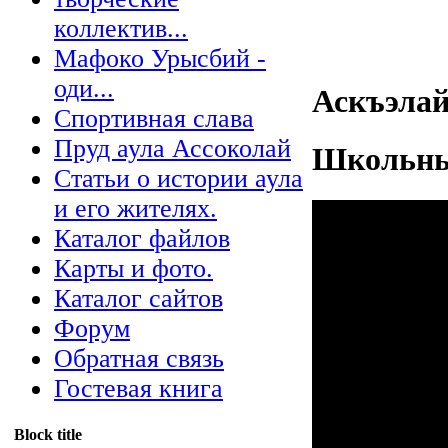
коллектив...
Мафоко Урысбий -
оди...
Аскъэлай
Спортивная слава
Пруд аула Ассоколай
Школьны
Статьи о истории аула
и его жителях.
Каталог файлов
Карты и фото.
Каталог сайтов
Форум
Обратная связь
Гостевая книга
Block title