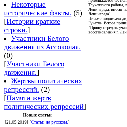
приближается час пол
Некоторые
Теучежского района, 
Ленинграда, вносят из
исторические факты.
(5)
Ленинграда".
Письмо подписали дир
[
Истории краткие
Гучетль. Вскоре приш
"Прошу передать учащ
строки.
]
восстановления г. Ле
Участники Белого
движения из Ассоколая.
(0)
[
Участники Белого
движения.
]
Жертвы политических
репрессий.
(2)
[
Памяти жертв
политических репрессий
]
Новые статьи
[21.05.2019]
[
Статьи на русском.
]