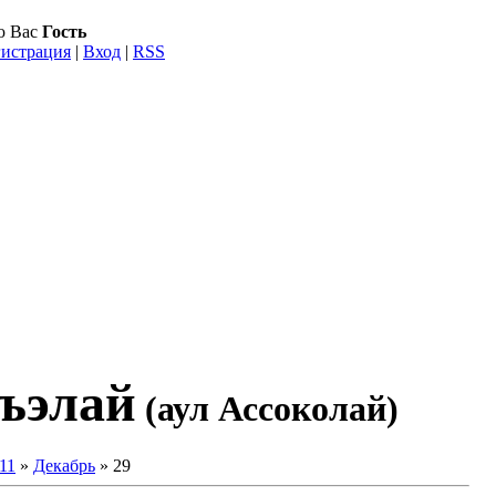
ю Вас
Гость
гистрация
|
Вход
|
RSS
ъэлай
(аул Ассоколай)
11
»
Декабрь
»
29