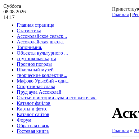
Суббота
Приветству
08.08.2026
Главная
|
Ре
14:17
Главная страница
Статистика
Ассоколайское сельск...
Ассоколайская школа.
Топонимия.
Объекты культурного ...
спутниковая карта
Прогноз погоды
Школьный музей
творческие коллектив...
Мафоко Урысбий - оди...
Спортивная слава
Пруд аула Ассоколай
Статьи о истории аула и его жителях.
Каталог файлов
Аск
Карты и фото.
Каталог сайтов
Форум
Обратная связь
Главная
»
20
Гостевая книга