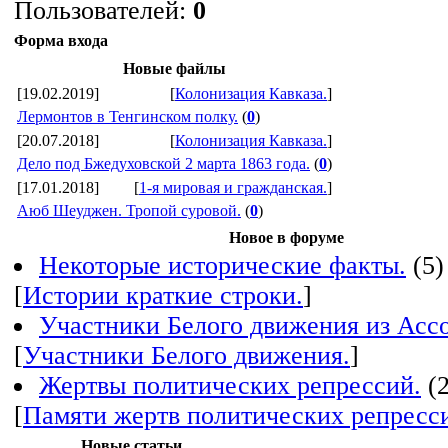
Пользователей:
0
Форма входа
Новые файлы
[19.02.2019]
[
Колонизация Кавказа.
]
Лермонтов в Тенгинском полку.
(
0
)
[20.07.2018]
[
Колонизация Кавказа.
]
Дело под Бжедуховской 2 марта 1863 года.
(
0
)
[17.01.2018]
[
1-я мировая и гражданская.
]
Аюб Шеуджен. Тропой суровой.
(
0
)
Новое в форуме
Некоторые исторические факты.
(5)
[
Истории краткие строки.
]
Участники Белого движения из Ассо
[
Участники Белого движения.
]
Жертвы политических репрессий.
(
[
Памяти жертв политических репресс
Новые статьи