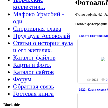
Фотоаль
коллектив...
Мафоко Урысбий -
Фотографий:
42
| А
оди...
Новые фотографии
Спортивная слава
Пруд аула Ассоколай
Статьи о истории аула
и его жителях.
14.10.20
Каталог файлов
Карта Екатеринодар
Кубанской об
Карты и фото.
Анцок
Каталог сайтов
Форум
2013
0
Обратная связь
Гостевая книга
Block title