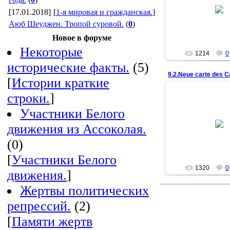
Топографическ
[17.01.2018]
[
1-я мировая и гражданская.
]
Краснодарског
Аюб Шеуджен. Тропой суровой.
(
0
)
Анцок
Новое в форуме
Некоторые
1214
0
исторические факты.
(5)
9.2.Neue carte des C
[
Истории краткие
строки.
]
Участники Белого
22.03.20
движения из Ассоколая.
Анцок
(0)
[
Участники Белого
1320
0
движения.
]
Жертвы политических
репрессий.
(2)
[
Памяти жертв