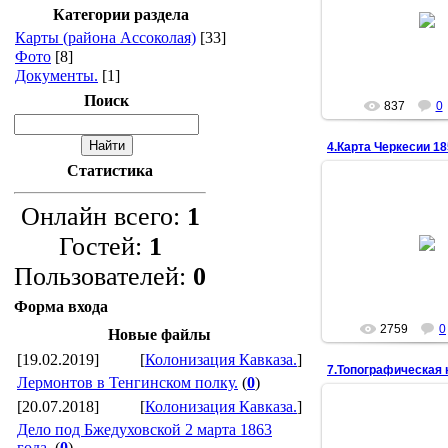
04.03.20
Категории раздела
Анцок
Карты (района Ассоколая)
[33]
Фото
[8]
Документы.
[1]
Поиск
837
0
4.Карта Черкесии 18
Статистика
Онлайн всего:
1
21.01.20
Map of Circassia and
Гостей:
1
territories north of t
Пользователей:
0
Анцок
Форма входа
2759
0
Новые файлы
[19.02.2019]
[
Колонизация Кавказа.
]
7.Топографическая 
Лермонтов в Тенгинском полку.
(
0
)
[20.07.2018]
[
Колонизация Кавказа.
]
Дело под Бжедуховской 2 марта 1863
22.12.20
года.
(
0
)