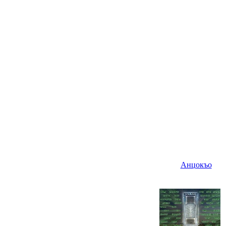
Анцокъо