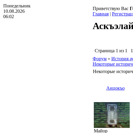
Понедельник
Приветствую Вас
Г
10.08.2026
Главная
|
Регистрац
06:02
Аскъэлай
Страница
1
из
1
1
Форум
»
История а
Некоторые историч
Некоторые историч
Анцокъо
Майор