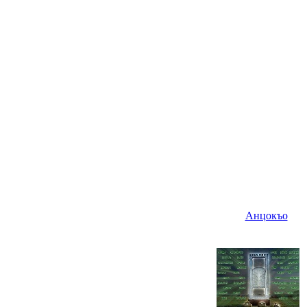
Анцокъо