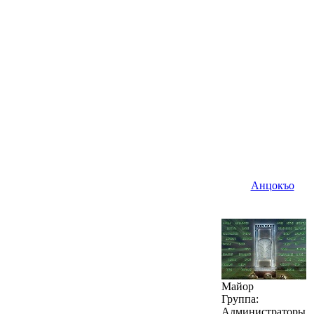
Анцокъо
Майор
Группа:
Администраторы