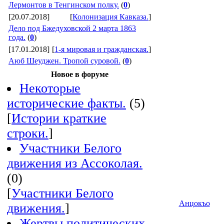
Лермонтов в Тенгинском полку.
(
0
)
[20.07.2018]
[
Колонизация Кавказа.
]
Дело под Бжедуховской 2 марта 1863
года.
(
0
)
[17.01.2018]
[
1-я мировая и гражданская.
]
Аюб Шеуджен. Тропой суровой.
(
0
)
Новое в форуме
Некоторые
исторические факты.
(5)
[
Истории краткие
строки.
]
Участники Белого
движения из Ассоколая.
(0)
[
Участники Белого
Анцокъо
движения.
]
Жертвы политических