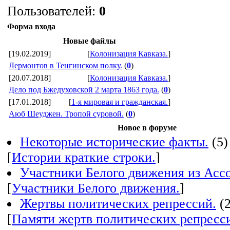
Пользователей:
0
Форма входа
Новые файлы
[19.02.2019]
[
Колонизация Кавказа.
]
Лермонтов в Тенгинском полку.
(
0
)
[20.07.2018]
[
Колонизация Кавказа.
]
Дело под Бжедуховской 2 марта 1863 года.
(
0
)
[17.01.2018]
[
1-я мировая и гражданская.
]
Аюб Шеуджен. Тропой суровой.
(
0
)
Новое в форуме
Некоторые исторические факты.
(5)
[
Истории краткие строки.
]
Участники Белого движения из Ассо
[
Участники Белого движения.
]
Жертвы политических репрессий.
(
[
Памяти жертв политических репресс